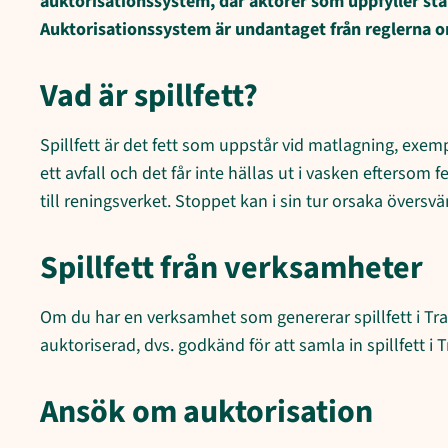
auktorisationssystem, där aktörer som uppfyller stä
Auktorisationssystem är undantaget från reglerna o
Vad är spillfett?
Spillfett är det fett som uppstår vid matlagning, exemp
ett avfall och det får inte hällas ut i vasken eftersom 
till reningsverket. Stoppet kan i sin tur orsaka översv
Spillfett från verksamheter
Om du har en verksamhet som genererar spillfett i T
auktoriserad, dvs. godkänd för att samla in spillfett 
Ansök om auktorisation