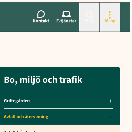
eter, Ansök om auktorisation, Dokument, Avfallsavdelningen, Avfallsst
Kontakt
E-tjänster
Sök
Meny
Bo, miljö och trafik
Griftegården
Avfall och återvinning