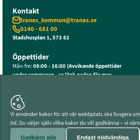
Kontakt
tranas_kommun@tranas.se
0140 - 681 00
Stadshusplan 1, 573 82
Öppettider
Mån-fre:
08:00 - 16:00 (Avvikande öppettider
under sommaren - se länk nedan för mer
information)
Fler öppettider och kontaktinformation
Organisationsnummer
Vi använder kakor för att vår webbplats ska fungera smi
212000-0597
tid. Du väljer själv vilka kakor du vill godkänna – vi vä
Godkänn alla
Endast nödvändiga