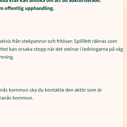
llda krav kan ansöka om att bli auktoriserade.
m offentlig upphandling.
elvis från stekpannor och fritöser. Spillfett räknas som
fettet kan orsaka stopp när det stelnar i ledningarna på väg
ämning.
ranås kommun ska du kontakta den aktör som är
i Tranås kommun.