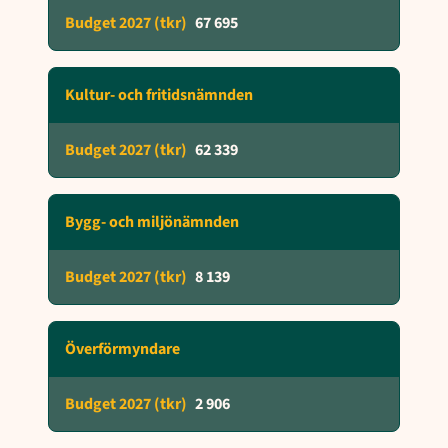
67 695
Kultur- och fritidsnämnden
62 339
Bygg- och miljönämnden
8 139
Överförmyndare
2 906