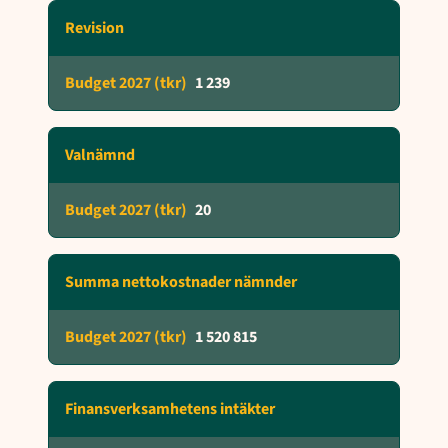
Revision
1 239
Valnämnd
20
Summa nettokostnader nämnder
1 520 815
Finansverksamhetens intäkter