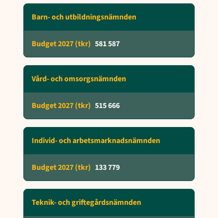
Barn- och utbildningsnämnden
581 587
Vård- och omsorgsnämnden
515 666
Individ- och arbetsmarknadsnämnden
133 779
Teknik- och griftegårdsnämnden