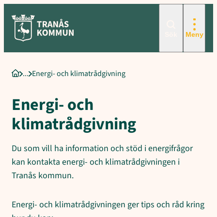
Sökord för intern sökning: Energi- och klimatrådgivning, Gratis o
Hoppa
till
innehåll
Sök
Meny
Energi- och klimatrådgivning
Startsida
Energi- och
klimatrådgivning
Du som vill ha information och stöd i energifrågor
kan kontakta energi- och klimatrådgivningen i
Tranås kommun.
Energi- och klimatrådgivningen ger tips och råd kring