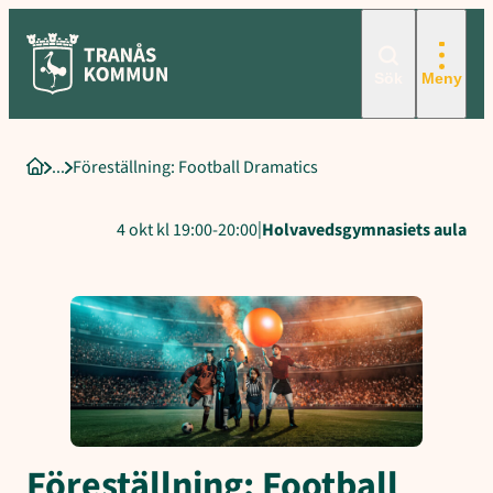
Sökord för intern sökning: föreställning, nycirkus, teater
Hoppa
till
innehåll
Sök
Meny
Föreställning: Football Dramatics
Startsida
|
4 okt kl 19:00-20:00
Holvavedsgymnasiets aula
Föreställning: Football