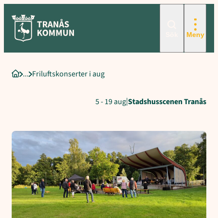
Hoppa
till
innehåll
Sök
Meny
Friluftskonserter i aug
Startsida
|
5 - 19 aug
Stadshusscenen Tranås