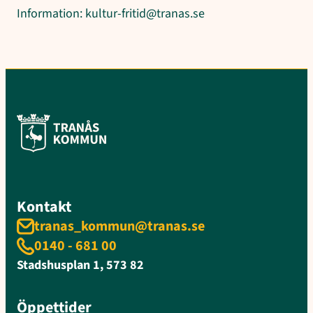
Information: kultur-fritid@tranas.se
Kontakt
tranas_kommun@tranas.se
0140 - 681 00
Stadshusplan 1, 573 82
Öppettider