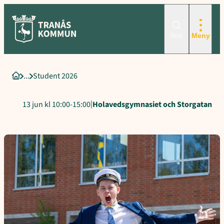
Hoppa
till
innehåll
Sök
Meny
Student 2026
Startsida
|
13 jun kl 10:00-15:00
Holavedsgymnasiet och Storgatan