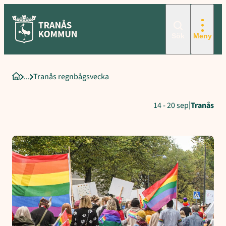
Hoppa
till
innehåll
Sök
Meny
Tranås regnbågsvecka
Startsida
|
14 - 20 sep
Tranås