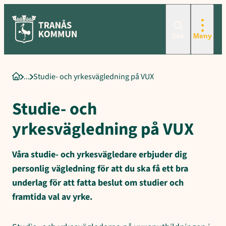
Sökord för intern sökning: Studie- och yrkesvägledning på VUX, Fö
Hoppa
till
innehåll
Sök
Meny
Studie- och yrkesvägledning på VUX
Startsida
Studie- och
yrkesvägledning på VUX
Våra studie- och yrkesvägledare erbjuder dig
personlig vägledning för att du ska få ett bra
underlag för att fatta beslut om studier och
framtida val av yrke.