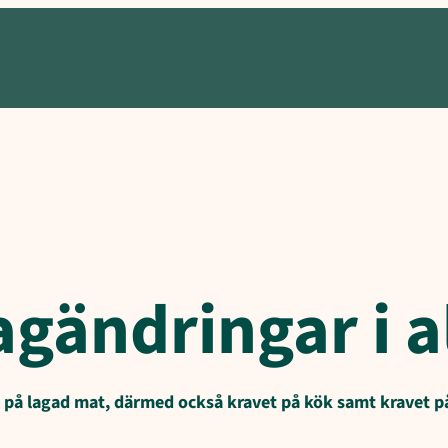
n
ändringar i a
t på lagad mat, därmed också kravet på kök samt kravet på