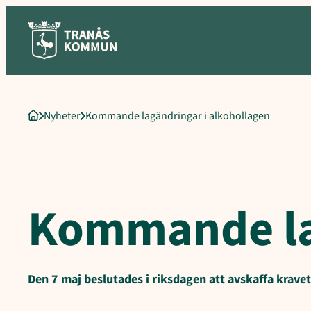
Sökord för intern sökning: Kommande lagändringar i alkohollage
Hoppa
till
innehåll
Nyheter
Kommande lagändringar i alkohollagen
Startsida
Kommande lag
Den 7 maj beslutades i riksdagen att avskaffa krave