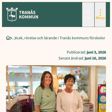
Hoppa
till
innehåll
Sök
Meny
Lek, rörelse och lärande i Tranås kommuns förskolor
Startsida
Publicerad:
juni 3, 2026
Senast ändrad:
juni 16, 2026