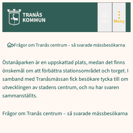
Sökord för intern sökning: Frågor om Tranås centrum &#8211, s
Hoppa
till
innehåll
Sök
Meny
Frågor om Tranås centrum – så svarade mässbesökarna
Startsida
Östanåparken är en uppskattad plats, medan det finns
önskemål om att förbättra stationsområdet och torget. I
samband med Tranåsmässan fick besökare tycka till om
utvecklingen av stadens centrum, och nu har svaren
sammanställts.
Frågor om Tranås centrum – så svarade mässbesökarna