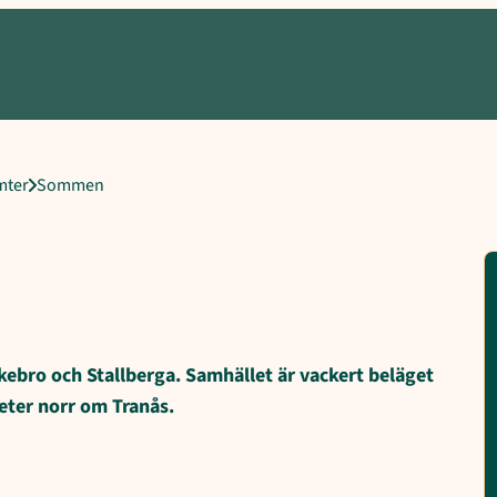
ek, Området, Karta, Dokument, Tillväxtenheten
mter
Sommen
bro och Stallberga. Samhället är vackert beläget
eter norr om Tranås.