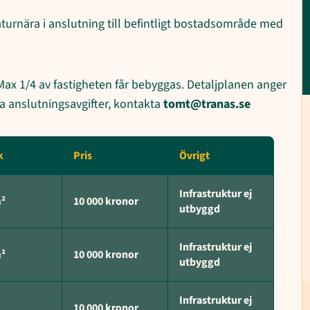
turnära i anslutning till befintligt bostadsområde med
ax 1/4 av fastigheten får bebyggas. Detaljplanen anger
a anslutningsavgifter, kontakta
tomt@tranas.se
k
Pris
Övrigt
Infrastruktur ej
m²
10 000 kronor
utbyggd
Infrastruktur ej
m²
10 000 kronor
utbyggd
Infrastruktur ej
10 000 kronor