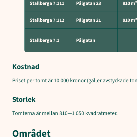
Stallberga 7:111
Pålgatan 23
810 m²
Stallberga 7:112
Pålgatan 21
810 m²
Stallberga 7:1
Pålgatan
Kostnad
Priset per tomt är 10 000 kronor (gäller avstyckade to
Storlek
Tomterna är mellan 810—1 050 kvadratmeter.
Området