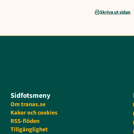
Skriva ut sidan
Sidfotsmeny
Om tranas.se
Kakor och cookies
RSS-flöden
Tillgänglighet