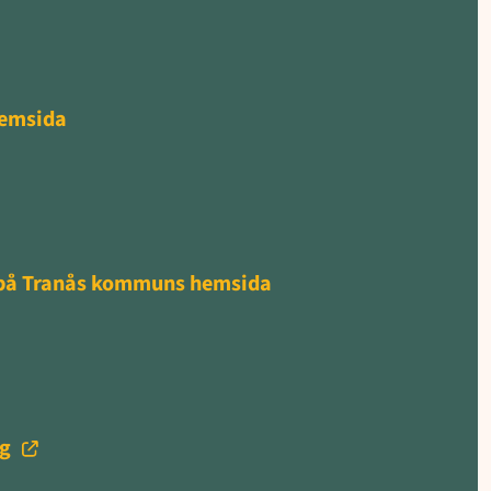
hemsida
g på Tranås kommuns hemsida
ng