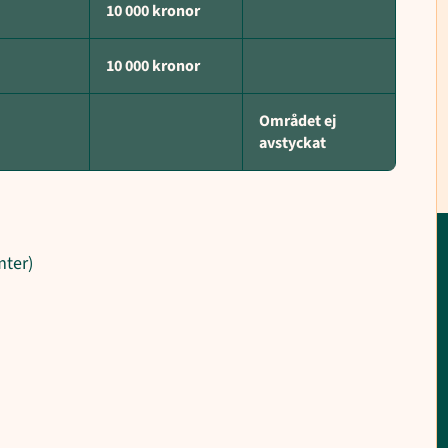
10 000 kronor
10 000 kronor
Området ej
avstyckat
mter)