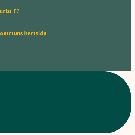
karta
s kommuns hemsida