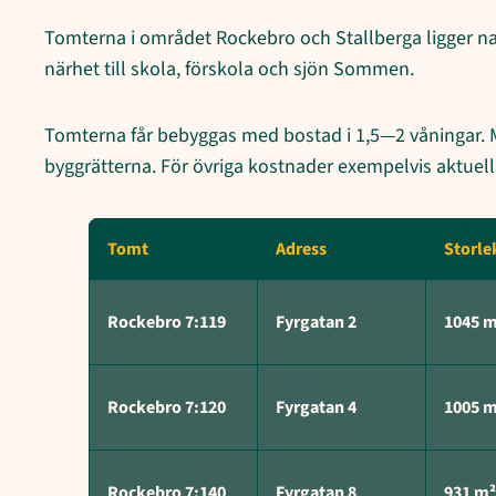
Tomterna i området Rockebro och Stallberga ligger na
närhet till skola, förskola och sjön Sommen.
Tomterna får bebyggas med bostad i 1,5—2 våningar. M
byggrätterna. För övriga kostnader exempelvis aktuell
Tomt
Adress
Storle
Rockebro 7:119
Fyrgatan 2
1045 
Rockebro 7:120
Fyrgatan 4
1005 
Rockebro 7:140
Fyrgatan 8
931 m²