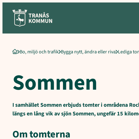
Sökord för intern sökning: Sommen, Om tomterna, Kostnad, Storl
Hoppa
till
innehåll
Bo, miljö och trafik
Bygga nytt, ändra eller riva
Lediga to
Startsida
Sommen
I samhället Sommen erbjuds tomter i områdena Rocke
längs en lång vik av sjön Sommen, ungefär 15 kilom
Om tomterna