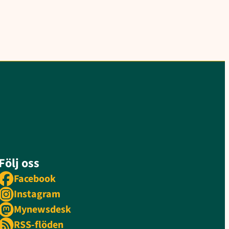
Följ oss
Facebook
Instagram
Mynewsdesk
RSS-flöden