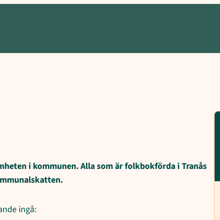
tser och ansvarsområden, Bokning av begravning, Dokument, Grift
mheten i kommunen. Alla som är folkbokförda i Tranås
kommunalskatten.
ande ingå: