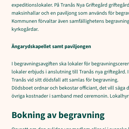
expeditionslokaler. På Tranås Nya Griftegård griftegå
maksinhallar och en paviljong som används för begr
Kommunen förvaltar även samfällighetens begravnin
kyrkogårdar.
Ängarydskapellet samt paviljongen
I begravningsavgiften ska lokaler för begravningscere
lokaler erbjuds i anslutning till Tranås nya griftegård
Tranås vid sitt dödsfall att samlas för begravning.
Dödsboet ordnar och bekostar officiant, det vill säga
övriga kostnader i samband med ceremonin. Lokalhyra
Bokning av begravning