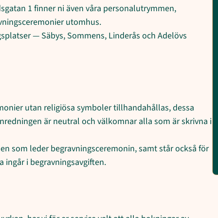
rdsgatan 1 finner ni även våra personalutrymmen,
avningsceremonier utomhus.
gsplatser — Säbys, Sommens, Linderås och Adelövs
monier utan religiösa symboler tillhandahållas, dessa
. Inredningen är neutral och välkomnar alla som är skrivna i
 den som leder begravningsceremonin, samt står också för
 ingår i begravningsavgiften.