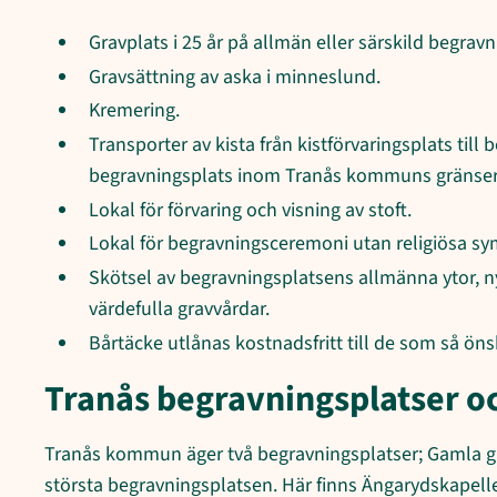
Gravplats i 25 år på allmän eller särskild begravn
Gravsättning av aska i minneslund.
Kremering.
Transporter av kista från kistförvaringsplats till
begravningsplats inom Tranås kommuns gränser
Lokal för förvaring och visning av stoft.
Lokal för begravningsceremoni utan religiösa sy
Skötsel av begravningsplatsens allmänna ytor, ny
värdefulla gravvårdar.
Bårtäcke utlånas kostnadsfritt till de som så ön
Tranås begravningsplatser 
Tranås kommun äger två begravningsplatser; Gamla gri
största begravningsplatsen. Här finns Ängarydskapel