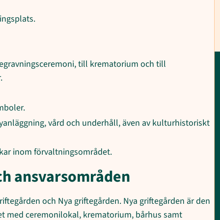
ingsplats.
 begravningsceremoni, till krematorium och till
.
mboler.
anläggning, vård och underhåll, även av kulturhistoriskt
skar inom förvaltningsområdet.
och ansvarsområden
ftegården och Nya griftegården. Nya griftegården är den
let med ceremonilokal, krematorium, bårhus samt