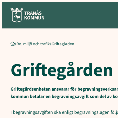
Sökord för intern sökning: Griftegården, Tranås begravningspla
Hoppa
till
innehåll
Bo, miljö och trafik
Griftegården
Startsida
Griftegården
Griftegårdsenheten ansvarar för begravnings­verksa
kommun betalar en begravningsavgift som del av 
I begravnings­avgiften ska enligt begravningslagen följ