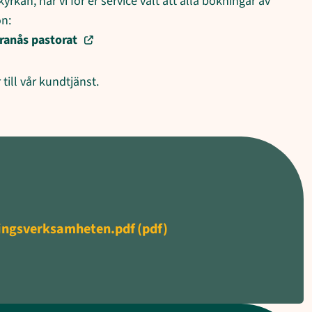
rkan, har vi för er service valt att alla bokningar av
on:
ranås pastorat
till vår kundtjänst.
ningsverksamheten.pdf
(pdf)