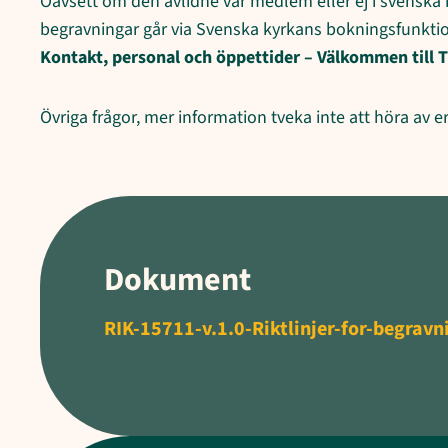
Oavsett om den avlidne var medlem eller ej i svenska ky
begravningar går via Svenska kyrkans bokningsfunkti
Kontakt, personal och öppettider – Välkommen till T
Övriga frågor, mer information tveka inte att höra av er 
Dokument
RIK-15711-v.1.0-Riktlinjer-for-begrav