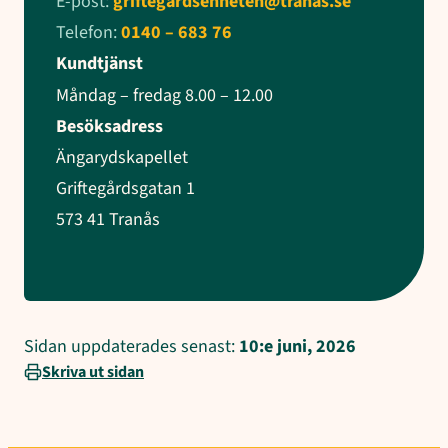
E-post:
griftegardsenheten@tranas.se
Telefon:
0140 – 683 76
Kundtjänst
Måndag – fredag 8.00 – 12.00
Besöksadress
Ängarydskapellet
Griftegårdsgatan 1
573 41 Tranås
Sidan uppdaterades senast:
10:e juni, 2026
Skriva ut sidan