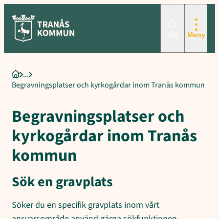
Sökord för intern sökning: Begravningsplatser och kyrkogårdar 
Hoppa
till
innehåll
Sök
Meny
Startsida
Begravningsplatser och kyrkogårdar inom Tranås kommun
Begravningsplatser och
kyrkogårdar inom Tranås
kommun
Sök en gravplats
Söker du en specifik gravplats inom vårt
ansvarsområde använd gärna sökfunktionen