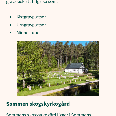
gravskick att tillgå så som:
Kistgravplatser
Urngravplatser
Minneslund
Sommen skogskyrkogård
Sommens skogkyrkogård ligger i Sommens