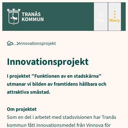
Sökord för intern sökning: Innovationsprojekt, Relaterad informa
Hoppa
till
innehåll
Sök
Meny
Innovationsprojekt
Startsida
Innovationsprojekt
I projektet ”Funktionen av en stadskärna”
utmanar vi bilden av framtidens hållbara och
attraktiva småstad.
Om projektet
Som en del i arbetet med stadsvisionen har Tranås
kommun fått innovationsmedel från Vinnova för