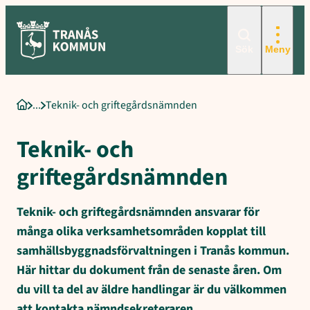
Sökord för intern sökning: Teknik- och griftegårdsnämnden, T
Hoppa
till
innehåll
Sök
Meny
Teknik- och griftegårdsnämnden
Startsida
Teknik- och
griftegårdsnämnden
Teknik- och griftegårdsnämnden ansvarar för
många olika verksamhetsområden kopplat till
samhällsbyggnadsförvaltningen i Tranås kommun.
Här hittar du dokument från de senaste åren. Om
du vill ta del av äldre handlingar är du välkommen
att kontakta nämndsekreteraren.