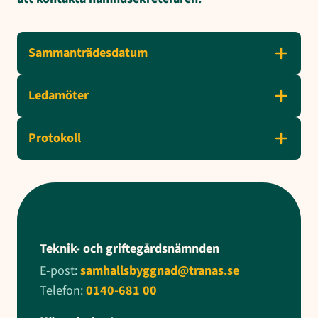
Sammanträdesdatum
Ledamöter
Protokoll
Teknik- och griftegårdsnämnden
E-post:
samhallsbyggnad@tranas.se
Telefon:
0140-681 00