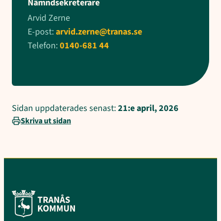
Nämndsekreterare
Arvid Zerne
E-post:
arvid.zerne@tranas.se
Telefon:
0140-681 44
Sidan uppdaterades senast:
21:e april, 2026
Skriva ut sidan