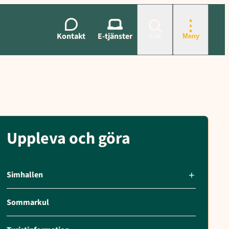
vikens vandrarhem och konferens, Parkhallen – Evenemang, Kultur- 
Kontakt
E-tjänster
Sök
Meny
Uppleva och göra
Simhallen
Sommarkul