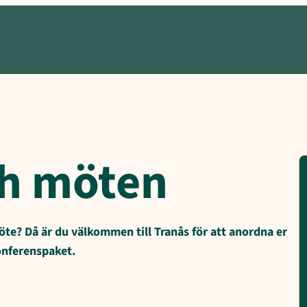
hotellet, Best Western, Tranås statt, Norraby hotell och krog, Sol
ch möten
öte? Då är du välkommen till Tranås för att anordna er
konferenspaket.