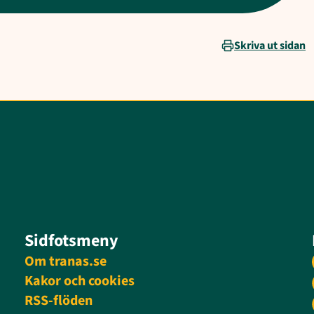
Skriva ut sidan
Sidfotsmeny
Om tranas.se
Kakor och cookies
RSS-flöden