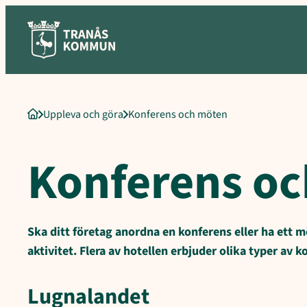
Sökord för intern sökning: Konferens och möten, Lugnalandet, Bad
Hoppa
till
innehåll
Uppleva och göra
Konferens och möten
Startsida
Konferens o
Ska ditt företag anordna en konferens eller ha ett m
aktivitet. Flera av hotellen erbjuder olika typer av 
Lugnalandet