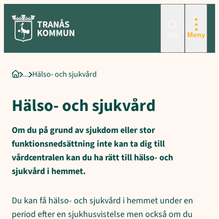
Sökord för intern sökning: Hälso- och sjukvård, Sjukvårdsinsatse
Hoppa
till
innehåll
Sök
Meny
Hälso- och sjukvård
Startsida
Hälso- och sjukvård
Om du på grund av sjukdom eller stor
funktionsnedsättning inte kan ta dig till
vårdcentralen kan du ha rätt till hälso- och
sjukvård i hemmet.
Du kan få hälso- och sjukvård i hemmet under en
period efter en sjukhusvistelse men också om du